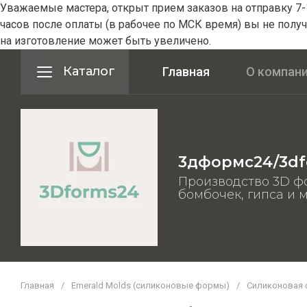
Уважаемые мастера, открыт прием заказов на отправку 7-1
часов после оплаты (в рабочее по МСК время) вы не получ
на изготовление может быть увеличено.
Каталог
Главная
О компан
3дформс24/3df
Производство 3D ф
бомбочек, гипса и 
Главная
/
Emerald Molds (силиконовые формы)
/
Силиконовая 