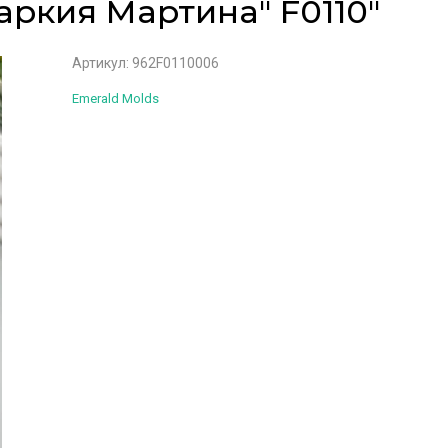
ркия Мартина" F0110"
Артикул:
962F0110006
Emerald Molds