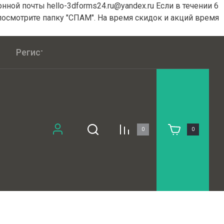
ной почты hello-3dforms24.ru@yandex.ru Если в течении 6
посмотрите папку "СПАМ". На время скидок и акций время
Регистрация
Публичная оферта
0
0