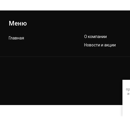
Меню
О компании
Главная
Новости и акции
пр
и
© [2025] [3d_forms24]
Политика конфиденциальности