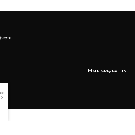
ферта
Мы в соц. сетях
kie
но
Мегагрупп.ру