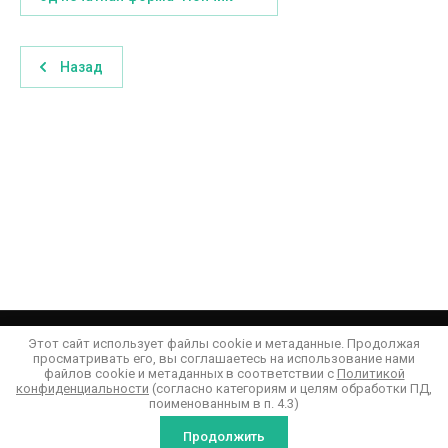
Назад
Этот сайт использует файлы cookie и метаданные. Продолжая
просматривать его, вы соглашаетесь на использование нами
файлов cookie и метаданных в соответствии с
Политикой
конфиденциальности
(согласно категориям и целям обработки ПД,
Мы в соц. сетях
поименованным в п. 4.3)
Продолжить