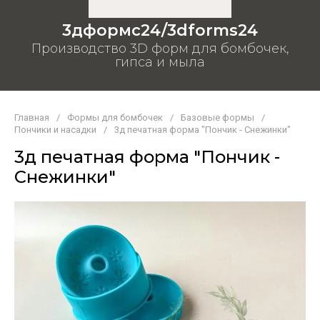
3дформс24/3dforms24
Производство 3D форм для бомбочек,
гипса и мыла
Главная
/
Формы для бомбочек
/
Базовые формы
/
Пончики и насадки
/
3д печатная форма "Пончик - Снежинки"
3д печатная форма "Пончик -
Снежинки"