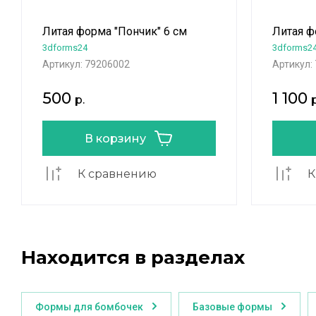
Литая форма "Пончик" 6 см
Литая ф
3dforms24
3dforms2
Артикул:
79206002
Артикул:
500
1 100
р.
р
В корзину
К сравнению
К
Находится в разделах
Формы для бомбочек
Базовые формы