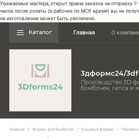
Уважаемые мастера, открыт прием заказов на отправку 7-1
часов после оплаты (в рабочее по МСК время) вы не получ
на изготовление может быть увеличено.
Каталог
Главная
О компан
3дформс24/3df
Производство 3D ф
бомбочек, гипса и 
Главная
/
Формы для бомбочек
/
Базовые формы
/
Пончики 