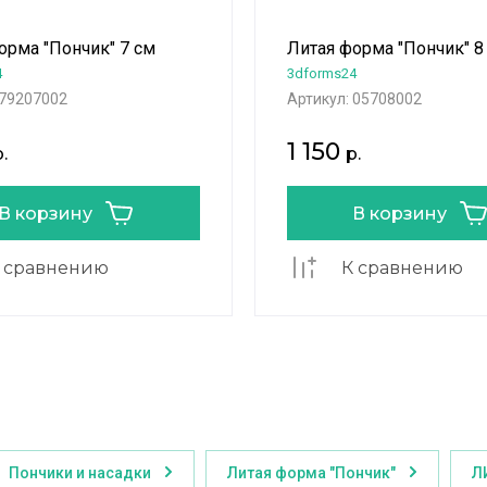
орма "Пончик" 7 см
Литая форма "Пончик" 8
4
3dforms24
79207002
Артикул:
05708002
1 150
.
р.
В корзину
В корзину
 сравнению
К сравнению
Пончики и насадки
Литая форма "Пончик"
Л