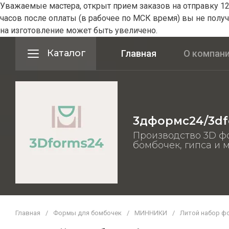
Уважаемые мастера, открыт прием заказов на отправку 12-
часов после оплаты (в рабочее по МСК время) вы не получ
на изготовление может быть увеличено.
Каталог
Главная
О компан
3дформс24/3df
Производство 3D ф
бомбочек, гипса и 
Главная
/
Формы для бомбочек
/
МИННИКИ
/
Литой набор ф