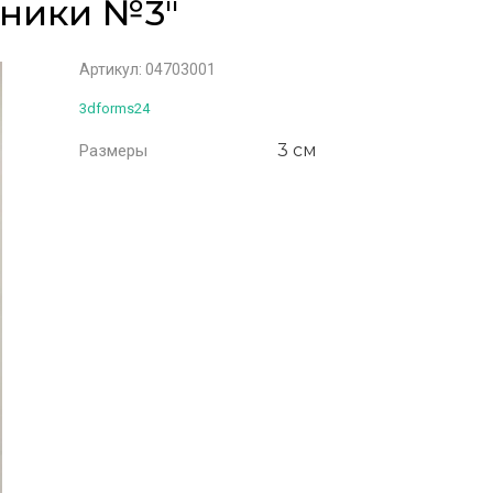
нники №3"
Артикул:
04703001
3dforms24
3 см
Размеры