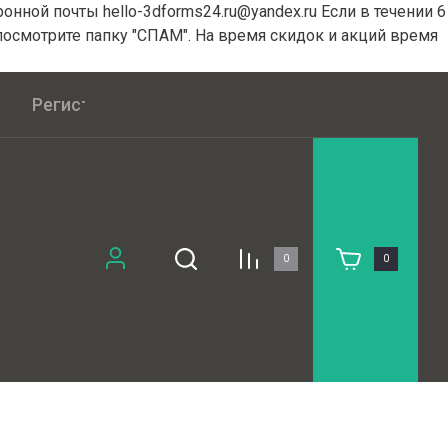
нной почты hello-3dforms24.ru@yandex.ru Если в течении 6
посмотрите папку "СПАМ". На время скидок и акций время
Регистрация
Публичная оферта
0
0